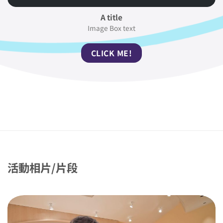
A title
Image Box text
CLICK ME!
活動相片/
片段